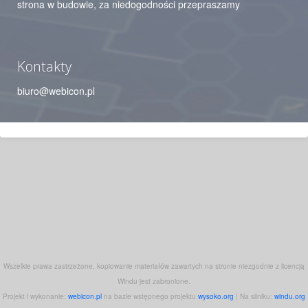
strona w budowie, za niedogodności przepraszamy
Kontakty
biuro@webicon.pl
Wszelkie prawa zastrzeżone, kopiowanie materiałów zawartych na stronie niezgodnie z licencją
Windu jest zabronione.
Projekt i wykonanie:
webicon.pl
na bazie wstępnego projektu
wysoko.org
| Na silniku:
windu.org