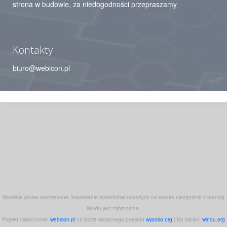
strona w budowie, za niedogodności przepraszamy
Kontakty
biuro@webicon.pl
Wszelkie prawa zastrzeżone, kopiowanie materiałów zawartych na stronie niezgodnie z licencją
Windu jest zabronione.
Projekt i wykonanie:
webicon.pl
na bazie wstępnego projektu
wysoko.org
| Na silniku:
windu.org